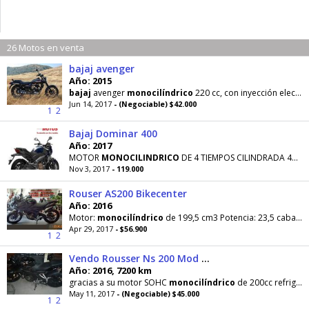
26 Motos en venta
bajaj avenger
Año: 2015
bajaj
avenger
monocilíndrico
220 cc, con inyección electrónica Y potencia de 19 HP, modelo 2015
Jun 14, 2017
- (Negociable) $42.000
1
2
Bajaj Dominar 400
Año: 2017
MOTOR
MONOCILINDRICO
DE 4 TIEMPOS CILINDRADA 400 POTENCIA 35HP A 8000RPM TORQUE 35NM A 6500RPM
Nov 3, 2017
- 119.000
Rouser AS200 Bikecenter
Año: 2016
Motor:
monocilíndrico
de 199,5 cm3 Potencia: 23,5 caballos a 9 500 rpm Torque: 18,3 Nm a un régimen
Apr 29, 2017
- $56.900
1
2
Vendo Rousser Ns 200 Mod 2016
Año: 2016, 7200 km
gracias a su motor SOHC
monocilíndrico
de 200cc refrigerado por líquido. Ese es el secreto para tener
May 11, 2017
- (Negociable) $45.000
1
2