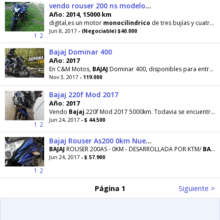
vendo rouser 200 ns modelo 2014
Año: 2014, 15000 km
digital,es un motor
monocilindrico
de tres bujías y cuatro válvulas, diseñado por la marca KTM. realmente
Jun 8, 2017
- (Negociable) $40.000
1
2
Bajaj Dominar 400
Año: 2017
En C&M Motos,
BAJAJ
Dominar 400, disponibles para entrega inmediata ! A sólo $119.000 ! Agencia
Nov 3, 2017
- 119.000
Bajaj 220f Mod 2017
Año: 2017
Vendo
Bajaj
220f Mod 2017 5000km. Todavia se encuentra en ablande Uso personal, para ir y volver
Jun 24, 2017
- $ 44.500
1
2
Bajaj Rouser As200 0km Nuevo Modelo! Financia La 200as
BAJAJ
ROUSER 200AS - 0KM - DESARROLLADA POR KTM/
BAJAJ
Jun 24, 2017
- $ 57.900
1
2
Página 1
Siguiente >