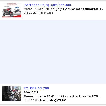
Isafranco Bajaj Dominar 400
Motor:373.3cc, Triple bujía y 4 válvulas
monocilíndrico
, Encendido electrónico DTS-i, Sistema
Sep 25, 2017
- $ 119.000
ROUSER NS 200
Año: 2018
Monocilíndrico
SOHC con triple bujía y 4 válvulas DTSi - Cilindrada: 199.5 cc - Refrigeración: Líquida - Potencia
Jun 1, 2018
- (Negociable) $71.990