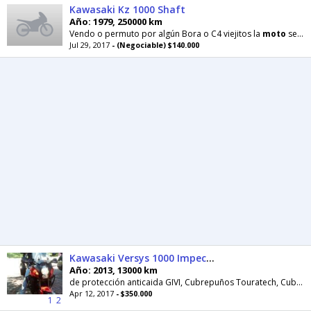
Kawasaki Kz 1000 Shaft
Año: 1979, 250000 km
Vendo o permuto por algún Bora o C4 viejitos la
moto
se encuentra funcionando todos los días
Jul 29, 2017
- (Negociable) $140.000
Kawasaki Versys 1000 Impecable
Año: 2013, 13000 km
de protección anticaida GIVI, Cubrepuños Touratech, Cubiertas en excelente estado. Service oficial
Apr 12, 2017
- $350.000
1
2