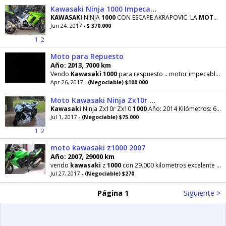
Kawasaki Ninja 1000 Impecable Estado
KAWASAKI
NINJA
1000
CON ESCAPE AKRAPOVIC. LA
MOTO
SE
Jun 24, 2017
- $ 370.000
1
2
Moto para Repuesto
Año: 2013, 7000 km
Vendo
Kawasaki
1000
para respuesto .. motor impecable y partes. Modelo 2013. Con sus respectivos
Apr 26, 2017
- (Negociable) $100.000
Moto Kawasaki Ninja Zx10r Zx10 1000
Kawasaki
Ninja Zx10r Zx10
1000
Año: 2014 Kilómetros: 6200 Escape yoshimura completo Service
Jul 1, 2017
- (Negociable) $75.000
1
2
moto kawasaki z1000 2007
Año: 2007, 29000 km
vendo
kawasaki
z
1000
con 29.000 kilometros excelente estado tomo permuta de mi interes auto
Jul 27, 2017
- (Negociable) $270
Página 1
Siguiente >