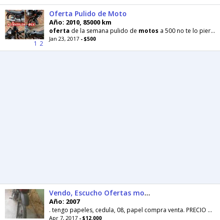
Oferta Pulido de Moto
Año: 2010, 85000 km
oferta
de la semana pulido de
motos
a 500 no te lo pierdas ..whatsapp 3764575141
Jan 23, 2017
- $500
1
2
Vendo, Escucho Ofertas motos No
Año: 2007
. tengo papeles, cedula, 08, papel compra venta. PRECIO CHARLABLE (efectivo y algo de interes, NO
Apr 7, 2017
- $12.000