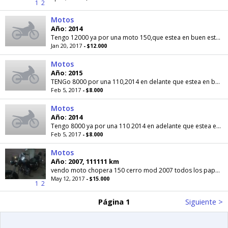
1
2
Motos
Año: 2014
Tengo 12000 ya por una moto 150,que estea en buen estado escucho
Jan 20, 2017
- $12.000
Motos
Año: 2015
TENGo 8000 por una 110,2014 en delante que estea en buenas condiciones escucho
Feb 5, 2017
- $8.000
Motos
Año: 2014
Tengo 8000 ya por una 110 2014 en adelante que estea en buenas condiciones,escucho
Feb 5, 2017
- $8.000
Motos
Año: 2007, 111111 km
vendo moto chopera 150 cerro mod 2007 todos los papeles titular itv mandar whspsap escucho
May 12, 2017
- $15.000
1
2
Página 1
Siguiente >