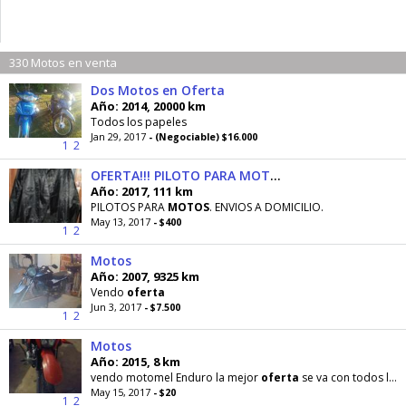
330 Motos en venta
Dos Motos en Oferta
Año: 2014, 20000 km
Todos los papeles
Jan 29, 2017
- (Negociable) $16.000
1
2
OFERTA!!! PILOTO PARA MOTOS
Año: 2017, 111 km
PILOTOS PARA
MOTOS
. ENVIOS A DOMICILIO.
May 13, 2017
- $400
1
2
Motos
Año: 2007, 9325 km
Vendo
oferta
Jun 3, 2017
- $7.500
1
2
Motos
Año: 2015, 8 km
vendo motomel Enduro la mejor
oferta
se va con todos los papeles
May 15, 2017
- $20
1
2