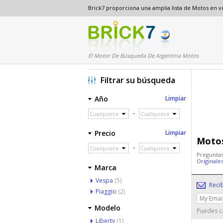
Brick7 proporciona una amplia lista de Motos en 
El Motor De Búsqueda De Argentina Motos
Filtrar su búsqueda
Año
Limpiar
-
Cualquiera
Cualquiera
Precio
Limpiar
Motos
-
Cualquiera
Cualquiera
Preguntas
Originale
Marca
Vespa
(5)
Reci
Piaggio
(2)
Modelo
Puedes ca
Liberty
(1)