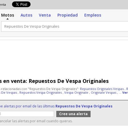
venta
Motos
Autos
Venta
Propiedad
Empleos
 en venta:
Repuestos De Vespa Originales
 relacionadas con "Repuestos De Vespa Originales":
Repuestos Originales Vespas
,
s De Vespas
,
Repuestos Vespa Originales
,
Vespa Originale
,
Originale Vespas
, ...
Ver
be alertas por email de las últimas
Repuestos De Vespa Originales
ncelar las alertas por email cuando quieras.