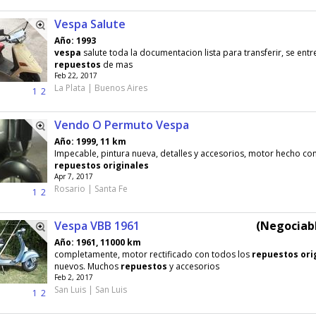
Vespa Salute
Año: 1993
vespa
salute toda la documentacion lista para transferir, se entr
repuestos
de mas
Feb 22, 2017
La Plata | Buenos Aires
1
2
Vendo O Permuto Vespa
Año: 1999, 11 km
Impecable, pintura nueva, detalles y accesorios, motor hecho c
repuestos
originales
Apr 7, 2017
Rosario | Santa Fe
1
2
Vespa VBB 1961
(Negociabl
Año: 1961, 11000 km
completamente, motor rectificado con todos los
repuestos
ori
nuevos. Muchos
repuestos
y accesorios
Feb 2, 2017
San Luis | San Luis
1
2