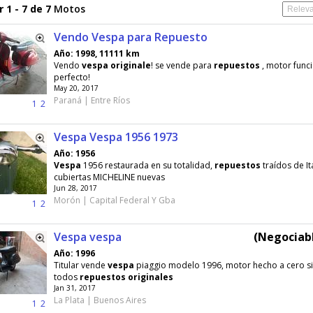
 1 - 7 de 7
Motos
Vendo Vespa para Repuesto
Año: 1998, 11111 km
Vendo
vespa
originale
! se vende para
repuestos
, motor func
perfecto!
May 20, 2017
Paraná | Entre Ríos
1
2
Vespa Vespa 1956 1973
Año: 1956
Vespa
1956 restaurada en su totalidad,
repuestos
traídos de Ita
cubiertas MICHELINE nuevas
Jun 28, 2017
Morón | Capital Federal Y Gba
1
2
Vespa vespa
(Negociabl
Año: 1996
Titular vende
vespa
piaggio modelo 1996, motor hecho a cero si
todos
repuestos
originales
Jan 31, 2017
La Plata | Buenos Aires
1
2