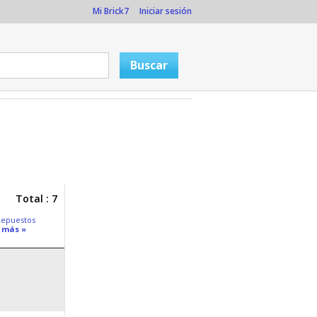
Mi Brick7
Iniciar sesión
Total : 7
Repuestos
 más »