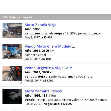
336 Motos en venta
Moto Zanela Vieja
Año: 1980
vendo
moto
zanela
vieja
a 13.000 o permuto x auto
May 1, 2017
- $13.000
Vendo Moto Gilera Modelo Viejo
Año: 2016, 2500 km
saladero cabal
Jan 18, 2017
- $2.000
Vendo Urgente X Viaje La Moto Esta Impec
Año: 2014, 3900 km
vendo
x
vieja
urgente wasap email a toda hora
Feb 23, 2017
- $30.000
1
2
Moto Yamaha Fzr600
Año: 1993, 11111 km
Vendo
o canjeo por auto mismo valor 3415496007 sauce
vi
Jun 20, 2017
- (Negociable) $120.000