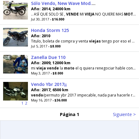
Sólo Vendo, New Wave Mod.2014
Año: 2014, 24000 km
.. ASÍ QUE SOLO SE ,
VENDE
MI
VIEJA
NO QUIERE MAS
MOTO
.
Jul 30, 2017
- $16.000
Honda Storm 125
Año: 2010
Titulo, boleta de compra y venta
viejas
tengo por eso el valor,
Jul 5, 2017
- $8.000
Zanella Due 110
Año: 2009, 12000 km
mi
vieja
vende
la
moto
el q quiera renegociar hable con ella. La
May 3, 2017
- $8.000
Vendo Ybr 2017¡¡
Año: 2017, 6500 km
vendo
/permuto ybr 2017 impecable, nada para hacerle recibo
May 16, 2017
- $36.000
1
2
Página 1
Siguiente >