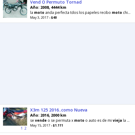
Vend O Permuto Tornad
Año: 2008, 4444 km
la
moto
anda perfecta tdos los papeles recibo
moto
chica wave o chipton modelo
May 3, 2017
- $40
X3m 125 2016..como Nueva
Año: 2016, 2000 km
se
vende
o se permuta x
moto
o auto es de mi
vieja
la
mot
May 15, 2017
- $1.111
1
2