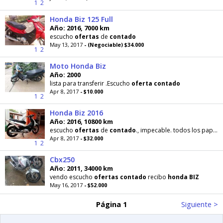
1
2
Honda Biz 125 Full
Año: 2016, 7000 km
escucho
ofertas
de
contado
May 13, 2017
- (Negociable) $34.000
1
2
Moto Honda Biz
Año: 2000
lista para transferir .Escucho
oferta
contado
Apr 8, 2017
- $10.000
1
2
Honda Biz 2016
Año: 2016, 10800 km
escucho
ofertas
de
contado
., impecable. todos los papeles
Apr 8, 2017
- $32.000
1
2
Cbx250
Año: 2011, 34000 km
vendo escucho
ofertas
contado
recibo
honda
BIZ
May 16, 2017
- $52.000
Página 1
Siguiente >