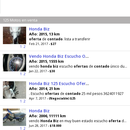
125 Motos en venta
Honda Biz
Año: 2015, 13 km
oferta
de
contado
. lista a transferir
Feb 21, 2017
- $27
1
2
Vendo Honda Biz Escucho Ofertas de Cntad
Año: 2015, 1555 km
vendo
honda
biz
escucho
ofertas
de
contado
único dueño
Jan 22, 2017
- $30
1
2
Honda Biz 125 Escucho Ofertas de Contado
Año: 2014, 21 km
. Escucho
ofertas
de
contado
25 mil pesos 3624011927
Apr 7, 2017
- (Negociable) $25
1
2
Honda Biz
Año: 2006, 11111 km
vendo
Honda
Biz
en muy buen estado escucho
oferta
de
c
Jun 28, 2017
- $18.000
1
2