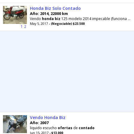
Honda Biz Solo Contado
Año: 2014, 22000 km
Vendo
honda
biz
125 modelo 2014 impecable (funciona todo) papeles en regla 08 firmado .NO PERMUTO
May 5, 2017
- (Negociable) $23.500
1
2
Vendo Honda Biz
Año: 2007
liquido escucho
ofertas
de
contado
Jun 15, 2017
- $13.000