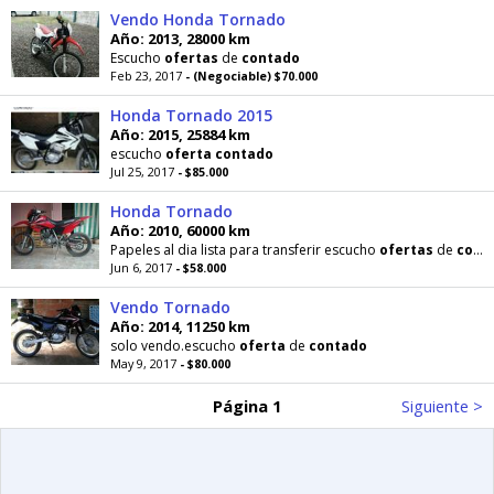
Vendo Honda Tornado
Año: 2013, 28000 km
Escucho
ofertas
de
contado
Feb 23, 2017
- (Negociable) $70.000
Honda Tornado 2015
Año: 2015, 25884 km
escucho
oferta
contado
Jul 25, 2017
- $85.000
Honda Tornado
Año: 2010, 60000 km
Papeles al dia lista para transferir escucho
ofertas
de
contado
Jun 6, 2017
- $58.000
Vendo Tornado
Año: 2014, 11250 km
solo vendo.escucho
oferta
de
contado
May 9, 2017
- $80.000
Página 1
Siguiente >