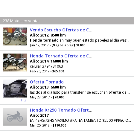
238 Motos en venta
Vendo Escucho Ofertas de Contado
Año: 2012, 8500 km
Honda
tornado
en muy buen estado papeles al día wasap 3412034971
Jun 12, 2017
- (Negociable) $68.000
Honda Tornado Oferta de Contado
Año: 2014, 16000 km
celular 3794731063
Feb 25, 2017
- $65.000
Oferta Tornado
Año: 2013, 6600 km
las dos al dia listo para transferir se escuchan
oferta
de
co
May 28, 2017
- $70.000
1
2
Honda Xr250 Tornado Oferta Contado
Año: 2017
EN 48HS/72HS MAXIMO #PATENTAMIENTO $5500 #PRECIO PUBLICADO PARA COMPRAS DE
Mar 25, 2018
- $110.000