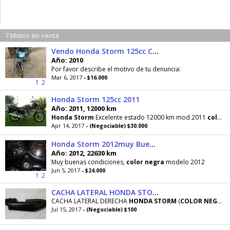
7 Motos en venta
Vendo Honda Storm 125cc Color Negra
Año: 2010
Por favor describe el motivo de tu denuncia:
Mar 6, 2017
- $16.000
1
2
Honda Storm 125cc 2011
Año: 2011, 12000 km
Honda
Storm
Excelente estado 12000 km mod 2011
color
n
Apr 14, 2017
- (Negociable) $30.000
Honda Storm 2012muy Buenas Condiciones
Año: 2012, 22630 km
Muy buenas condiciones,
color
negra
modelo 2012
Jun 5, 2017
- $24.000
1
2
CACHA LATERAL HONDA STORM COLOR NEGRO USADO original
CACHA LATERAL DERECHA
HONDA
STORM
(
COLOR
NEGRO
)
Jul 15, 2017
- (Negociable) $100