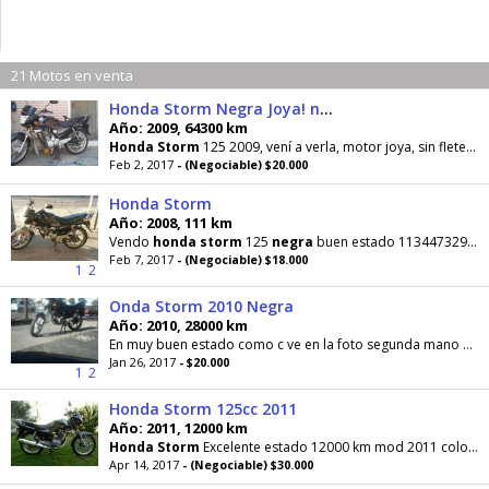
21 Motos en venta
Honda Storm Negra Joya! no está fleteada!!
Año: 2009, 64300 km
Honda
Storm
125 2009, vení a verla, motor joya, sin fletear.
Feb 2, 2017
- (Negociable) $20.000
Honda Storm
Año: 2008, 111 km
Vendo
honda
storm
125
negra
buen estado 1134473298 precio se charla
Feb 7, 2017
- (Negociable) $18.000
1
2
Onda Storm 2010 Negra
Año: 2010, 28000 km
En muy buen estado como c ve en la foto segunda mano nunca tuneada muy bien cuidada escucho oferta de contado recibo menor llamar al 3512311543 es...
Jan 26, 2017
- $20.000
1
2
Honda Storm 125cc 2011
Año: 2011, 12000 km
Honda
Storm
Excelente estado 12000 km mod 2011 color
n
Apr 14, 2017
- (Negociable) $30.000