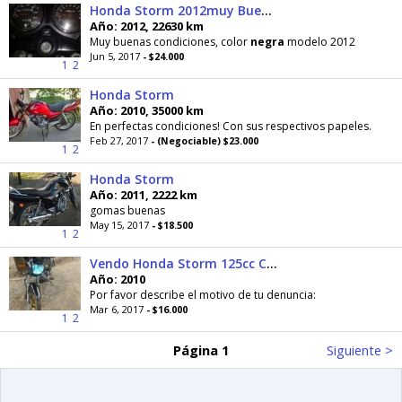
Honda Storm 2012muy Buenas Condiciones
Año: 2012, 22630 km
Muy buenas condiciones, color
negra
modelo 2012
Jun 5, 2017
- $24.000
1
2
Honda Storm
Año: 2010, 35000 km
En perfectas condiciones! Con sus respectivos papeles.
Feb 27, 2017
- (Negociable) $23.000
1
2
Honda Storm
Año: 2011, 2222 km
gomas buenas
May 15, 2017
- $18.500
1
2
Vendo Honda Storm 125cc Color Negra
Año: 2010
Por favor describe el motivo de tu denuncia:
Mar 6, 2017
- $16.000
1
2
Página 1
Siguiente >