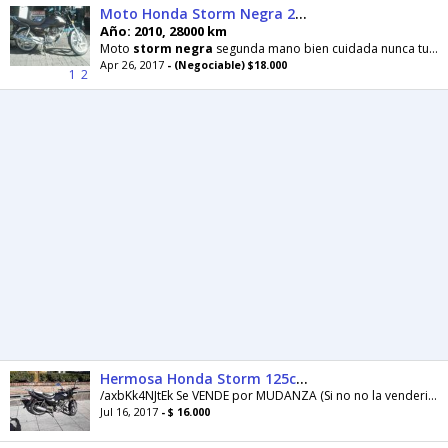
Moto Honda Storm Negra 2010
Año: 2010, 28000 km
Moto
storm
negra
segunda mano bien cuidada nunca tuneada como c ve en las fotos no recibo menor
Apr 26, 2017
- (Negociable) $18.000
1
2
Hermosa Honda Storm 125cc Negra
/axbKk4NJtEk Se VENDE por MUDANZA (Si no no la venderia ni de casualidad) Hermosa
Jul 16, 2017
- $ 16.000