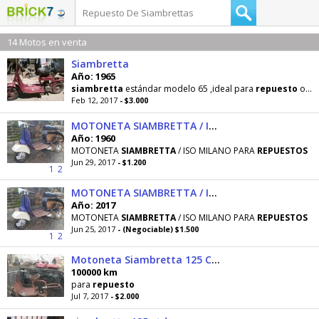
14 Motos en venta
Siambretta
Año: 1965
siambretta
estándar modelo 65 ,ideal para
repuesto
o para restaurar, cubiertas nuevas,chapa
Feb 12, 2017
- $3.000
MOTONETA SIAMBRETTA / ISO MILANO PARA REPUESTOS
Año: 1960
MOTONETA
SIAMBRETTA
/ ISO MILANO PARA
REPUESTOS
Jun 29, 2017
- $1.200
1
2
MOTONETA SIAMBRETTA / ISO MILANO
Año: 2017
MOTONETA
SIAMBRETTA
/ ISO MILANO PARA
REPUESTOS
Jun 25, 2017
- (Negociable) $1.500
1
2
Motoneta Siambretta 125 Completa
100000 km
para
repuesto
Jul 7, 2017
- $2.000