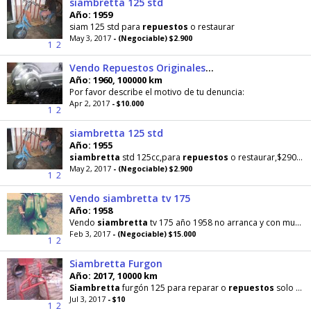
siambretta 125 std
Año: 1959
siam 125 std para
repuestos
o restaurar
May 3, 2017
- (Negociable) $2.900
1
2
Vendo Repuestos Originales de Siambretta
Año: 1960, 100000 km
Por favor describe el motivo de tu denuncia:
Apr 2, 2017
- $10.000
1
2
siambretta 125 std
Año: 1955
siambretta
std 125cc,para
repuestos
o restaurar,$2900,no menos de eso
May 2, 2017
- (Negociable) $2.900
1
2
Vendo siambretta tv 175
Año: 1958
Vendo
siambretta
tv 175 año 1958 no arranca y con muchos
Feb 3, 2017
- (Negociable) $15.000
1
2
Siambretta Furgon
Año: 2017, 10000 km
Siambretta
furgón 125 para reparar o
repuestos
solo tengo fotocopia del título ,escucho oferta
Jul 3, 2017
- $10
1
2