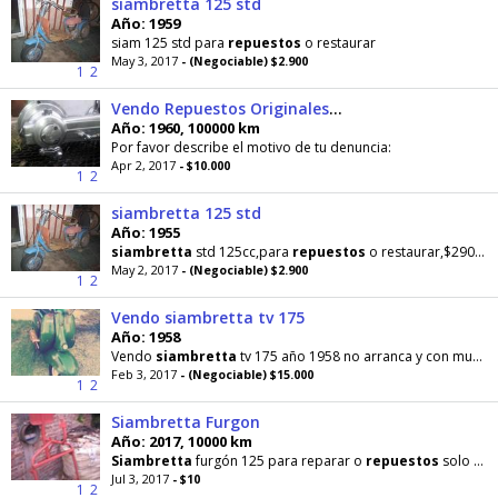
siambretta 125 std
Año: 1959
siam 125 std para
repuestos
o restaurar
May 3, 2017
- (Negociable) $2.900
1
2
Vendo Repuestos Originales de Siambretta
Año: 1960, 100000 km
Por favor describe el motivo de tu denuncia:
Apr 2, 2017
- $10.000
1
2
siambretta 125 std
Año: 1955
siambretta
std 125cc,para
repuestos
o restaurar,$2900,no menos de eso
May 2, 2017
- (Negociable) $2.900
1
2
Vendo siambretta tv 175
Año: 1958
Vendo
siambretta
tv 175 año 1958 no arranca y con muchos
Feb 3, 2017
- (Negociable) $15.000
1
2
Siambretta Furgon
Año: 2017, 10000 km
Siambretta
furgón 125 para reparar o
repuestos
solo tengo fotocopia del título ,escucho oferta
Jul 3, 2017
- $10
1
2