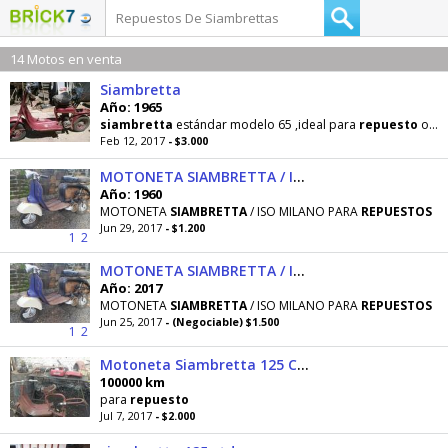
14 Motos en venta
Siambretta
Año: 1965
siambretta
estándar modelo 65 ,ideal para
repuesto
o para restaurar, cubiertas nuevas,chapa
Feb 12, 2017
- $3.000
MOTONETA SIAMBRETTA / ISO MILANO PARA REPUESTOS
Año: 1960
MOTONETA
SIAMBRETTA
/ ISO MILANO PARA
REPUESTOS
Jun 29, 2017
- $1.200
1
2
MOTONETA SIAMBRETTA / ISO MILANO
Año: 2017
MOTONETA
SIAMBRETTA
/ ISO MILANO PARA
REPUESTOS
Jun 25, 2017
- (Negociable) $1.500
1
2
Motoneta Siambretta 125 Completa
100000 km
para
repuesto
Jul 7, 2017
- $2.000