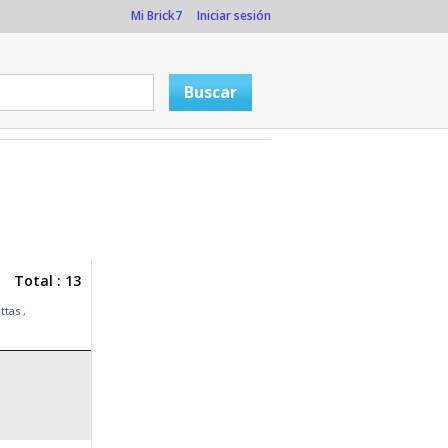
Mi Brick7
Iniciar sesión
Total : 13
ttas
,