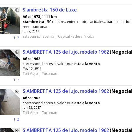
Siambretta 150 de Luxe
Año: 1973, 1111 km
siambretta
150 de luxe.. entera.. fotos actuales.. para coleccion
reempadronar
Jun 2, 2017
Esteban Echeverría | Capital Federal Y Gba
1
2
SIAMBRETTA 125 de lujo, modelo 1962
(Negociab
Año: 1962
correspondientes al valor que esta a la
venta
.
May 10, 2017
Tafí Viejo | Tucumán
1
2
SIAMBRETTA 125 de lujo, modelo 1962
(Negociab
Año: 1962
correspondientes al valor que esta a la
venta
.
Jun 22, 2017
Tafí Viejo | Tucumán
1
2
SIAMBRETTA 125 de lujo, modelo 1962
(Negociab