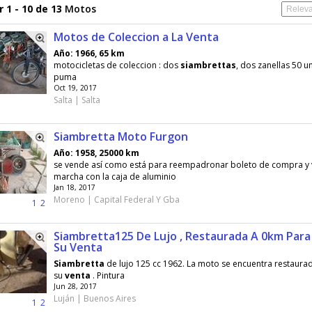
 1 - 10 de 13
Motos
Motos de Coleccion a La Venta
Año: 1966, 65 km
motocicletas de coleccion : dos
siambrettas
, dos zanellas 50 u
puma
Oct 19, 2017
Salta | Salta
Siambretta Moto Furgon
Año: 1958, 25000 km
se vende así como está para reempadronar boleto de compra y
marcha con la caja de aluminio
Jan 18, 2017
Moreno | Capital Federal Y Gba
1
2
Siambretta125 De Lujo , Restaurada A 0km Para
Su Venta
Siambretta
de lujo 125 cc 1962. La moto se encuentra restaura
su
venta
. Pintura
Jun 28, 2017
Luján | Buenos Aires
1
2