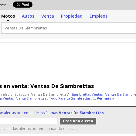
venta
Motos
Autos
Venta
Propiedad
Empleos
 en venta:
Ventas De Siambrettas
 relacionadas con "Ventas De Siambrettas":
Siambrettas Ventas
,
Ventas De Siambre
ta Ventas
,
Venta Siambrettas
,
Todo Para La Siambrettas
, ...
Ver más »
be alertas por email de las últimas
Ventas De Siambrettas
ncelar las alertas por email cuando quieras.