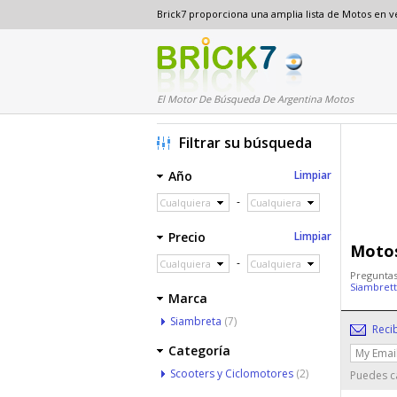
Brick7 proporciona una amplia lista de Motos en 
El Motor De Búsqueda De Argentina Motos
Filtrar su búsqueda
Año
Limpiar
-
Cualquiera
Cualquiera
Precio
Limpiar
Motos
-
Cualquiera
Cualquiera
Preguntas
Siambret
Marca
Siambreta
(7)
Reci
Categoría
Scooters y Ciclomotores
(2)
Puedes ca