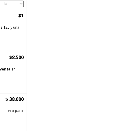
$1
na 125 y una
$8.500
venta
en
$ 38.000
da a cero para